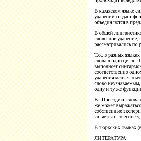
происходит вследств
В казахском языке с
ударений создает фон
объединяются в пред
В общей лингвистике
словесное ударение,
рассматривались по-
Т.о., в разных язык
слова в одно целое. 
выполняет сингармон
соответственно одном
ударения меняет знач
слово неузнаваемым,
одну и ту же функцию
В «Просодике слова в
же может выражаться 
собственные экспери
является словесное у
В тюркских языках (
ЛИТЕРАТУРА