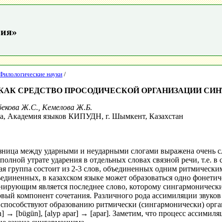
ния»
Филологические науки
/
КАК СРЕДСТВО ПРОСОДИЧЕСКОЙ ОРГАНИЗАЦИИ СИ
бекова Ж.С., Кемелова Ж.Б.
а, Академия языков КИПУДН, г. Шымкент, Казахстан
азница между ударными и неударными слогами выражена очень с
полной утрате ударения в отдельных словах связной речи, т.е. в
ая группа состоит из 2-3 слов, объединенных одним ритмически
единенных, в казахском языке может образоваться одно фонетичес
ирующим является последнее слово, которому сингармонически
вый компонент сочетания. Различного рода ассимиляции звуков
способствуют образованию ритмически (сингармонически) орган
kün] → [bügün], [alyp apar] → [apar]. Заметим, что процесс ассимил