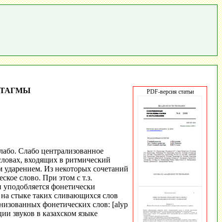
НТАГМЫ
PDF-версия статьи
лабо. Слабо централизованное
 словах, входящих в ритмический
м ударением. Из некоторых сочетаний
кое слово. При этом с т.з.
 уподобляется фонетически
 на стыке таких сливающихся слов
изованных фонетических слов: [alyp
яции звуков в казахском языке