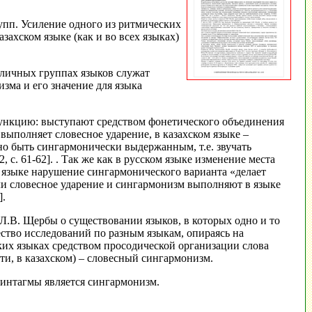
упп. Усиление одного из ритмических
захском языке (как и во всех языках)
зличных группах языков служат
зма и его значение для языка
функцию: выступают средством фонетического объединения
 выполняет словесное ударение, в казахском языке –
но быть сингармонически выдержанным, т.е. звучать
 с. 61-62]. . Так же как в русском языке изменение места
м языке нарушение сингармонического варианта «делает
ли словесное ударение и сингармонизм выполняют в языке
].
 Л.В. Щербы о существовании языков, в которых одно и то
ество исследований по разным языкам, опираясь на
ких языках средством просодической организации слова
сти, в казахском) – словесный сингармонизм.
синтагмы является сингармонизм.