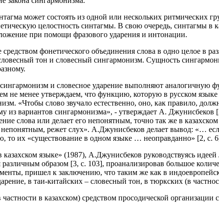
ие закона сингармонизма.
интагма может состоять из одной или нескольких ритмических гр
етическую целостность синтагмы. В свою очередь, синтагмы в ка
ложение при помощи фразового ударения и интонации.
 средством фонетического объединения слова в одно целое в ра
 словесный тон и словесный сингармонизм. Сущность сингармони
разному.
ах сингармонизм и словесное ударение выполняют аналогичную 
Тем не менее утверждаем, что функцию, которую в русском языке
изм. «Чтобы слово звучало естественно, оно, как правило, долж
у из вариантов сингармонизма», - утверждает А. Джунисбеков [2,
ение слова или делает его непонятным, точно так же в казахско
 непонятным, режет слух». А.Джунисбеков делает вывод: «… ес
, то их «существование в одном языке … неоправданно» [2, с. 6
 казахском языке» (1987), А.Джунисбеков руководствуясь идеей
различным образом [3, с. 103], проанализировав большое колич
менты, пришел к заключению, что таким же как в индоевропейс
дарение, в таи-китайских – словесный тон, в тюркских (в частно
в частности в казахском) средством просодической организации 