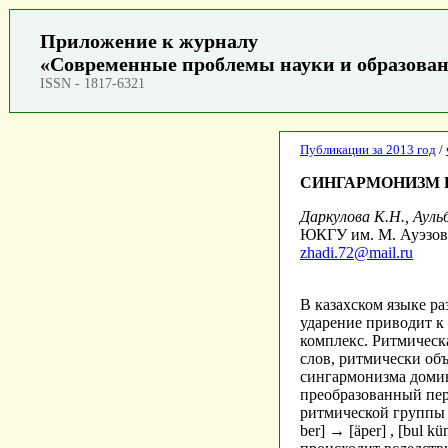
Приложение к журналу
«Современные проблемы науки и образова
ISSN - 1817-6321
Публикации за 2013 год
/
СИНГАРМОНИЗМ 
Даркулова К.Н., Ауль
ЮКГУ им. М. Ауэзов
zhadi.72@mail.ru
В казахском языке р
ударение приводит к 
комплекс. Ритмическ
слов, ритмически объ
сингармонизма домин
преобразованный пер
ритмической группы 
ber] → [äper] , [bul 